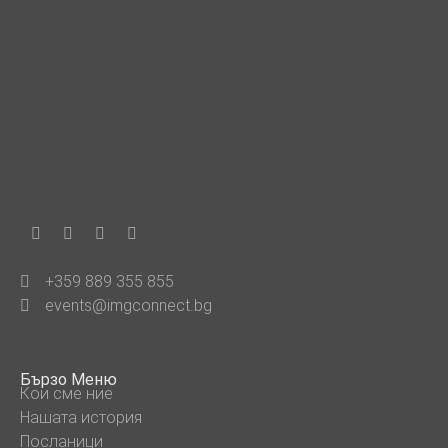
+359 889 355 855
events@imgconnect.bg
Бързо Меню
Кои сме ние
Нашата история
Посланици