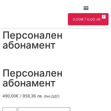
0
За магазина
Фен продукт
Билети за събития
Дигитални услуги
0,00
€
/
0,00
лв.
Персонален
абонамент
Персонален
абонамент
490,00
€
/
958,36
лв.
(без ДДС)