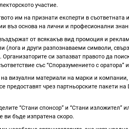
лекторското участие.
твото им на признати експерти в съответната 
и въз основа на лични и професионални знани
 въздържат от всякакъв вид промоция и реклам
и (лога и други разпознаваеми символи, свърз
. Организаторите си запазват правото да поис
ъответствие със “Споразумението с оратора” и 
 на визуални материали на марки и компании,
се предоставят чрез партньорските пакети на D
делите “Стани спонсор” и “Стани изложител” и
е ви бъде изпратена скоро.