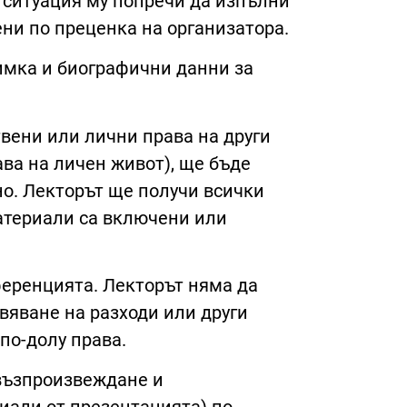
а ситуация му попречи да изпълни
ни по преценка на организатора.
имка и биографични данни за
вени или лични права на други
ава на личен живот), ще бъде
о. Лекторът ще получи всички
атериали са включени или
нференцията. Лекторът няма да
вяване на разходи или други
по-долу права.
 възпроизвеждане и