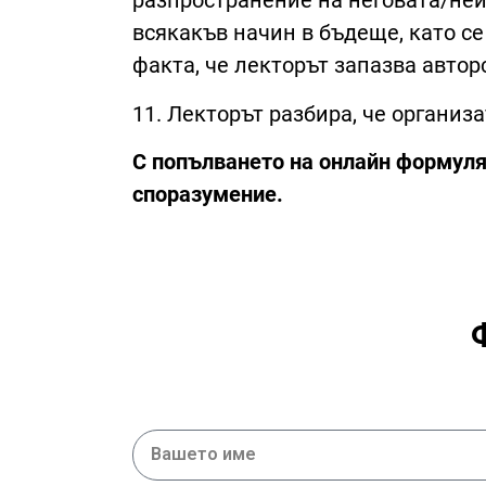
разпространение на неговата/ней
всякакъв начин в бъдеще, като се
факта, че лекторът запазва автор
11. Лекторът разбира, че органи
С попълването на онлайн формуляр
споразумение.