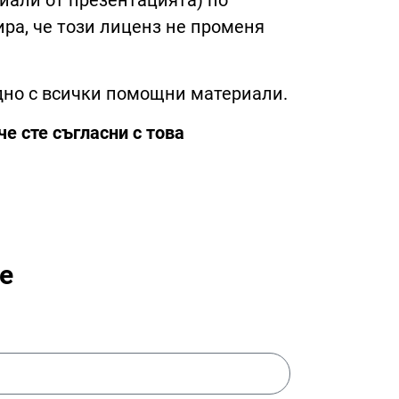
иали от презентацията) по
ира, че този лиценз не променя
едно с всички помощни материали.
е сте съгласни с това
е