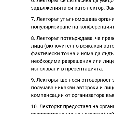
6. Лекторът се съгласява да уве
задълженията си като лектор. За
7. Лекторът упълномощава органи
популяризиране на конференцият
8. Лекторът потвърждава, че пре
лица (включително всякакви авто
фактически точна и няма да съд
необходими разрешения или лице
използвани в презентацията.
9. Лекторът ще носи отговорност 
получава никакви авторски и лиц
компенсации от организатора във
10. Лекторът предоставя на орга