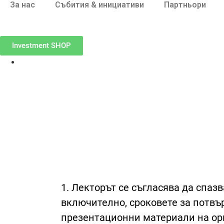
За нас
Събития & инициативи
Партньори
Investment SHOP
1. Лекторът се съгласява да спаз
включително, сроковете за потвъ
презентационни материали на орг