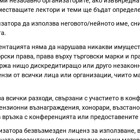
доми незабавно организаторите, ако извънредн
местващите лектори и теми ще бъдат определе
затора да използва неговото/нейното име, сн
а.
зентацията няма да нарушава никакви имущест
рски права, права върху търговски марки и пр
ържа нищо дискредитиращо или друго незаконн
нзи от всички лица или организации, чиито м
за всички разходи, свързани с участието в ко
ензионни възнаграждения, хонорари, възстано
 връзка с конференцията или предоставените 
низатора безвъзмезден лиценз за използване,