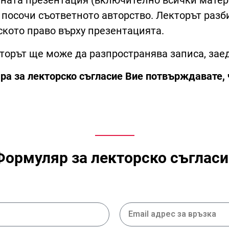
ната презентация (включително всички матер
 посочи съответното авторство. Лекторът разб
ското право върху презентацията.
заторът ще може да разпространява записа, за
а за лекторско съгласие Вие потвърждавате, ч
Формуляр за лекторско съгласи